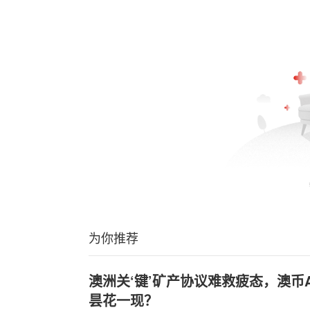
为你推荐
澳洲关‘键’矿产协议难救疲态，澳币A
昙花一现？