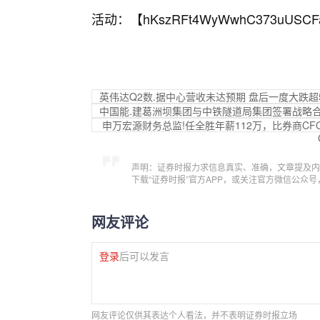
活动：【
hKszRFt4WyWwhC373uUSCF
英伟达Q2数.据中心营收未达预期 盘后一度大跌超
中国能.建葛洲坝集团与中铁隧道局集团签署战略
申万宏源财务总监!任全胜年薪112万，比券商C
声明：证券时报力求信息真实、准确，文章提及内
下载“证券时报”官方APP，或关注官方微信公众
网友评论
登录
后可以发言
网友评论仅供其表达个人看法，并不表明证券时报立场