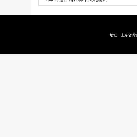
下一个：
50T-100T精密四柱液压裁断机
地址：山东省潍坊