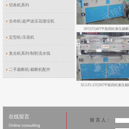
切条机系列
合布机/超声波压花缝绽机
30T|35T|40T平面四柱液压裁
定型机/压底机
复合机系列/制鞋流水线
二手裁断机/裁断机配件
XCLP2-25T|30T平面四柱液压
在线留言
留 言 人：
Online consulting