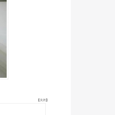
【
关闭
】