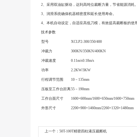
2、采用双油缸驱动，达到高吨位裁断力量，节省能源消耗
3、润滑系统确保机器精密度和延长使用寿命。
4、本机自动设定，自适应高低刀模，有效提高裁断板的使
技术参数
型号
XCLP2-300/350/400
冲裁力
300KN/350KN/400KN
冲裁速度
0.11m/s0.18m/s
功率
2.2KW/3KW
行程调节范围
10－135mm
压板至工作台距离
55－190mm
工作台面尺寸
1600×600mm/1600×650mm/1600×750mm
外形尺寸
2200×900×1460mm/2260×1320×1480mm
上一个：
50T-100T精密四柱液压裁断机