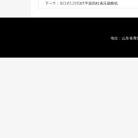
下一个：
XCLP2-25T|30T平面四柱液压裁断机
地址：山东省潍坊