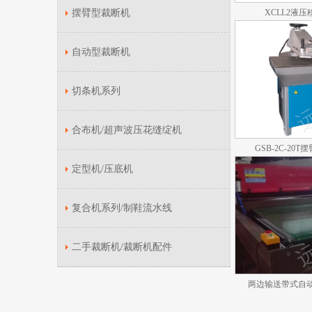
摆臂型裁断机
XCLL2液
自动型裁断机
切条机系列
合布机/超声波压花缝绽机
GSB-2C-20
定型机/压底机
复合机系列/制鞋流水线
二手裁断机/裁断机配件
两边输送带式自