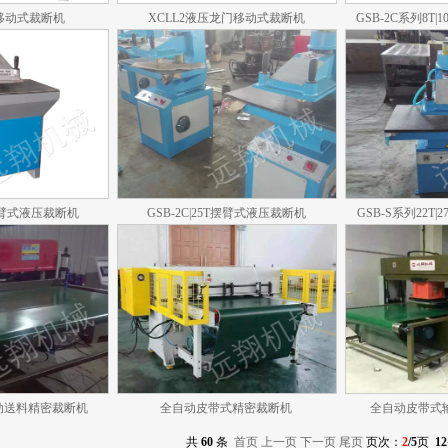
压移动式裁断机
XCLL2液压龙门移动式裁断机
GSB-2C系列8T
T摆臂式液压裁断机
GSB-2C|25T摆臂式液压裁断机
GSB-S系列22T
动送料精密裁断机
全自动皮带式精密裁断机
全自动皮带式
共
60
条
首页
上一页
下一页
尾页
页次：
2
/5
页
12